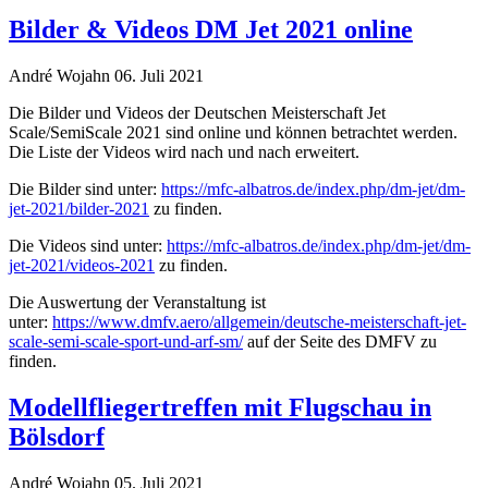
Bilder & Videos DM Jet 2021 online
André Wojahn
06. Juli 2021
Die Bilder und Videos der Deutschen Meisterschaft Jet
Scale/SemiScale 2021 sind online und können betrachtet werden.
Die Liste der Videos wird nach und nach erweitert.
Die Bilder sind unter:
https://mfc-albatros.de/index.php/dm-jet/dm-
jet-2021/bilder-2021
zu finden.
Die Videos sind unter:
https://mfc-albatros.de/index.php/dm-jet/dm-
jet-2021/videos-2021
zu finden.
Die Auswertung der Veranstaltung ist
unter:
https://www.dmfv.aero/allgemein/deutsche-meisterschaft-jet-
scale-semi-scale-sport-und-arf-sm/
auf der Seite des DMFV zu
finden.
Modellfliegertreffen mit Flugschau in
Bölsdorf
André Wojahn
05. Juli 2021