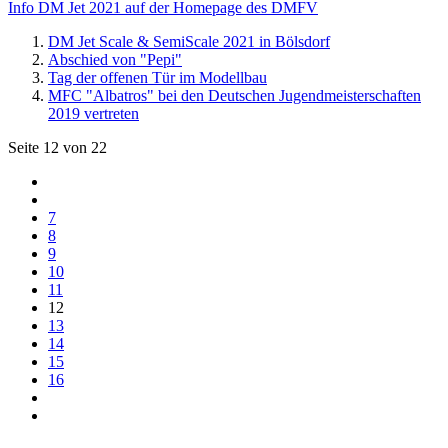
Info DM Jet 2021 auf der Homepage des DMFV
DM Jet Scale & SemiScale 2021 in Bölsdorf
Abschied von "Pepi"
Tag der offenen Tür im Modellbau
MFC "Albatros" bei den Deutschen Jugendmeisterschaften
2019 vertreten
Seite 12 von 22
7
8
9
10
11
12
13
14
15
16