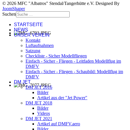
© 2026 MFC "Albatros" Stendal/Tangerhütte e.V. Designed By
JoomShaper
Suchen
STARTSEITE
NEWS
UNSER VEREIN
Kontakt
Luftaufnahmen
Satzung
Checkliste - Sicher Modellfliegen
Einfach - Sicher - Fliegen - Leitfaden Modellflug im
DMFV
Einfach - Sicher - Fliegen - Schaubild: Modellflug im
DMFV
DM JET
DM JET 2016
Bilder
Artikel aus der "Jet Power"
DM JET 2018
Bilder
Videos
DM JET 2021
Artikel auf DMFV.aero
Bilder