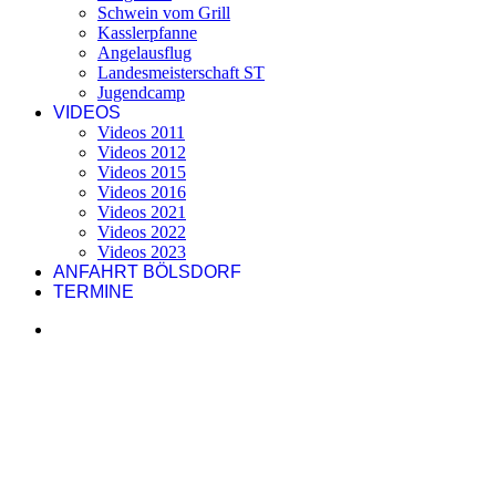
Schwein vom Grill
Kasslerpfanne
Angelausflug
Landesmeisterschaft ST
Jugendcamp
VIDEOS
Videos 2011
Videos 2012
Videos 2015
Videos 2016
Videos 2021
Videos 2022
Videos 2023
ANFAHRT BÖLSDORF
TERMINE