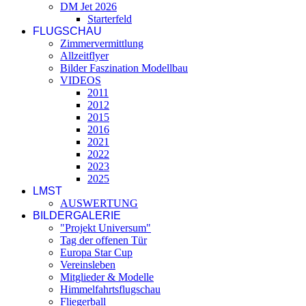
DM Jet 2026
Starterfeld
FLUGSCHAU
Zimmervermittlung
Allzeitflyer
Bilder Faszination Modellbau
VIDEOS
2011
2012
2015
2016
2021
2022
2023
2025
LMST
AUSWERTUNG
BILDERGALERIE
"Projekt Universum"
Tag der offenen Tür
Europa Star Cup
Vereinsleben
Mitglieder & Modelle
Himmelfahrtsflugschau
Fliegerball