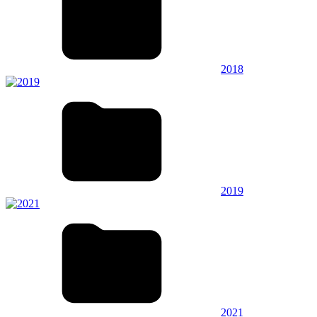
2018
2019
2021