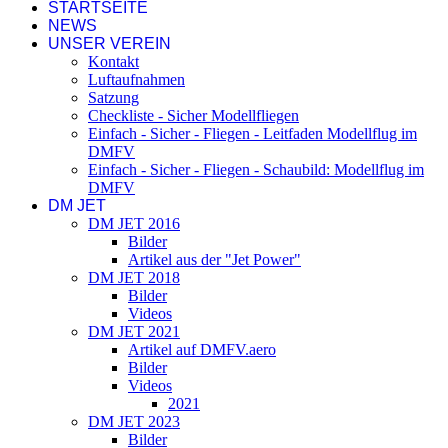
STARTSEITE
NEWS
UNSER VEREIN
Kontakt
Luftaufnahmen
Satzung
Checkliste - Sicher Modellfliegen
Einfach - Sicher - Fliegen - Leitfaden Modellflug im
DMFV
Einfach - Sicher - Fliegen - Schaubild: Modellflug im
DMFV
DM JET
DM JET 2016
Bilder
Artikel aus der "Jet Power"
DM JET 2018
Bilder
Videos
DM JET 2021
Artikel auf DMFV.aero
Bilder
Videos
2021
DM JET 2023
Bilder