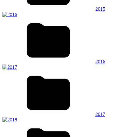
2015
2016
2017