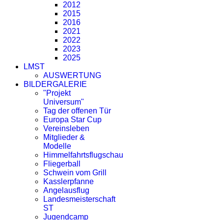
2012
2015
2016
2021
2022
2023
2025
LMST
AUSWERTUNG
BILDERGALERIE
"Projekt
Universum"
Tag der offenen Tür
Europa Star Cup
Vereinsleben
Mitglieder &
Modelle
Himmelfahrtsflugschau
Fliegerball
Schwein vom Grill
Kasslerpfanne
Angelausflug
Landesmeisterschaft
ST
Jugendcamp