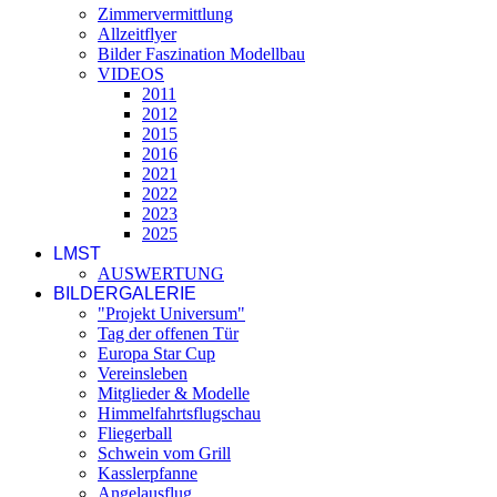
Zimmervermittlung
Allzeitflyer
Bilder Faszination Modellbau
VIDEOS
2011
2012
2015
2016
2021
2022
2023
2025
LMST
AUSWERTUNG
BILDERGALERIE
"Projekt Universum"
Tag der offenen Tür
Europa Star Cup
Vereinsleben
Mitglieder & Modelle
Himmelfahrtsflugschau
Fliegerball
Schwein vom Grill
Kasslerpfanne
Angelausflug